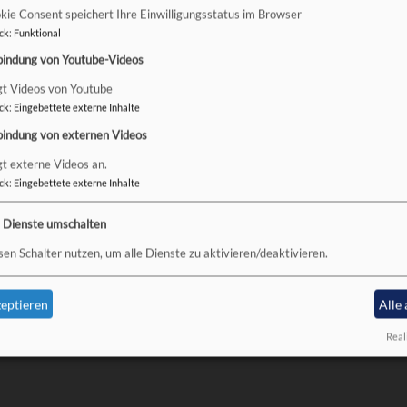
kie Consent speichert Ihre Einwilligungsstatus im Browser
ck
:
Funktional
bindung von Youtube-Videos
gt Videos von Youtube
ck
:
Eingebettete externe Inhalte
bindung von externen Videos
gt externe Videos an.
ck
:
Eingebettete externe Inhalte
Fußbereichsmenü
Be
e Dienste umschalten
Impressum
Kontakt
sen Schalter nutzen, um alle Dienste zu aktivieren/deaktivieren.
Cookie-Einstellungen
Datenschutzerklärung
eptieren
Alle
Barrierefreiheitserklärung
Real