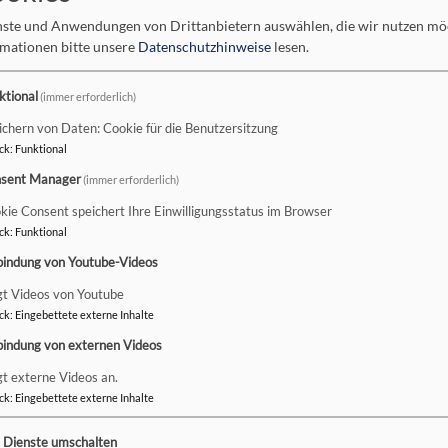
it den Anforderungen
enste und Anwendungen von Drittanbietern auswählen, die wir nutzen m
grund der folgenden Unvereinbarkeiten und Ausnahmen teilweise 
rmationen bitte unsere
Datenschutzhinweise
lesen.
ktional
(immer erforderlich)
rrierefreiheit beim Theme
VK Philipp
ichern von Daten: Cookie für die Benutzersitzung
ck
:
Funktional
sent Manager
(immer erforderlich)
kie Consent speichert Ihre Einwilligungsstatus im Browser
ck
:
Funktional
bindung von Youtube-Videos
en folgenden Gründen nicht barrierefrei:
gt Videos von Youtube
ck
:
Eingebettete externe Inhalte
ck und Kontaktangaben
bindung von externen Videos
f www.christuskirche-selb.de aufgefallen? Dann können Sie sich ge
gt externe Videos an.
eren in Rahmen der technischen und wirtschaftlichen Möglichkeite
ck
:
Eingebettete externe Inhalte
n Sie auf Barrieren gestoßen sind. Kopieren Sie hierfür einfach de
e Dienste umschalten
en: