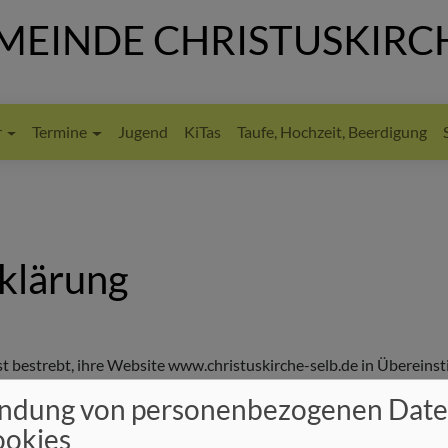
EINDE CHRISTUSKIRCH
r
Termine
Jugend
KiTas
Taufe, Hochzeit, Beerdigung
rklärung
ist bestrebt, ihre Website www.christuskirche-selb.de in Überein
frei zugänglich zu machen. Diese Erklärung zur Barrierefreiheit gi
ndung von personenbezogenen Dat
ookies