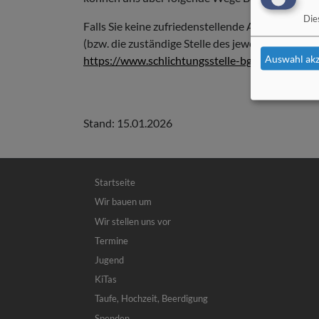
Die
Falls Sie keine zufriedenstellende Antwort auf Ih
(bzw. die zuständige Stelle des jeweiligen Bund
Auswahl akz
https://www.schlichtungsstelle-bgg.de
Stand: 15.01.2026
Hauptnavigation
Startseite
Wir bauen um
Wir stellen uns vor
Termine
Jugend
KiTas
Taufe, Hochzeit, Beerdigung
Spenden