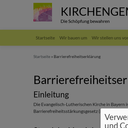
Direkt
KIRCHENGEM
zum
Inhalt
Die Schöpfung bewahren
Startseite
Wir bauen um
Wir stellen uns vo
Hauptnavigation
Startseite
Barrierefreiheitserklärung
Barrierefreiheitse
Einleitung
Die Evangelisch-Lutherischen Kirche in Bayern 
Barrierefreiheitsstärkungsgesetz (BFSG) barriere
Verwe
und C