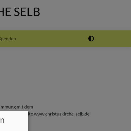
E SELB
Spenden
stimmung mit dem
lt für die Website www.christuskirche-selb.de.
en