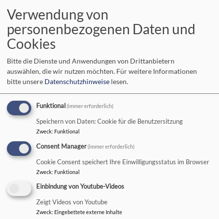
KIRCHENGEMEINDE
Verwendung von
CHRISTUSKIRCHE SELB
Die Schöpfung bewahren
personenbezogenen Daten und
Cookies
Hauptnavigation
Bitte die Dienste und Anwendungen von Drittanbietern
auswählen, die wir nutzen möchten.
Für weitere Informationen
bitte unsere
Datenschutzhinweise
lesen.
Startseite
Spielplatz-Gottesdienst am 22. September
Funktional
(immer erforderlich)
Spielplatz-Gottesdienst
Speichern von Daten: Cookie für die Benutzersitzung
Zweck
:
Funktional
am 22. September
Consent Manager
(immer erforderlich)
Cookie Consent speichert Ihre Einwilligungsstatus im Browser
Zweck
:
Funktional
Die Sonne scheint wieder
Einbindung von Youtube-Videos
und so holen wir ihn nach:
unseren Spielplatz-
Zeigt Videos von Youtube
Gottesdienst auf dem
Zweck
:
Eingebettete externe Inhalte