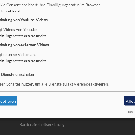
kie Consent speichert Ihre Einwilligungsstatus im Browser
ote zum Nachdenken und Auftanken, Eltern oder Großeltern erleben e
ck
:
Funktional
gänger und neugierige Erstbesucher sind gleichermaßen willkommen
bindung von Youtube-Videos
essen, zu dem alle eingeladen sind, eine Kleinigkeit zum Mitbring-Bu
ottesdienst feiern wir übrigens gemeinsam mit der Nikolaus-KiTa un
gt Videos von Youtube
beiterinnen zu begrüßen und für ihren Dienst zu segnen. Leider müss
ck
:
Eingebettete externe Inhalte
ng Madeline Haase verabschieden - auch ihr möchten wir in diesem G
bindung von externen Videos
gt externe Videos an.
ck
:
Eingebettete externe Inhalte
e Dienste umschalten
sen Schalter nutzen, um alle Dienste zu aktivieren/deaktivieren.
Fußbereichsmenü
Be
Impressum
Kontakt
eptieren
Alle
Cookie-Einstellungen
Real
Datenschutzerklärung
Barrierefreiheitserklärung