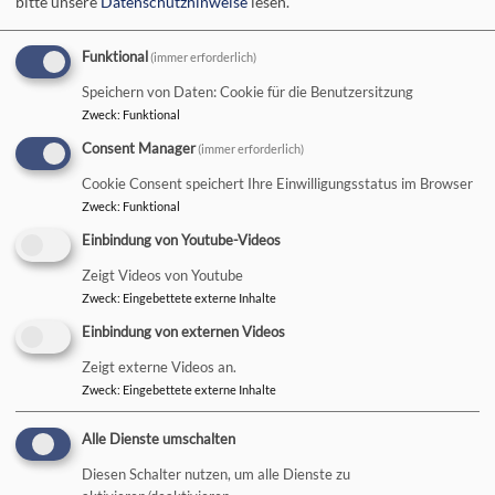
bitte unsere
Datenschutzhinweise
lesen.
Waren auch beim
Wintermarkt im
Funktional
(immer erforderlich)
Regenbogenhaus zu
Bildrechte
ChristuskircheSelb
präsentieren. Es geht auf Weihnachten zu und. Also lasst
Speichern von Daten: Cookie für die Benutzersitzung
Zweck
:
Funktional
euch inspirieren und nutzt die Gelegenheit, schomal die
ersten Geschenke zu kaufen. Denn nichts schenkt sich
Consent Manager
(immer erforderlich)
schöner, als ein gutes Gewissen!
Cookie Consent speichert Ihre Einwilligungsstatus im Browser
Zweck
:
Funktional
Neben unseren schicken Tüchern und leckeren Confisserie-
Einbindung von Youtube-Videos
Artikeln findet ihr auch schöne Winterdeko aus Filz und
wunderschöne Kerzen für dunkle Winterabende.
Zeigt Videos von Youtube
Zweck
:
Eingebettete externe Inhalte
Einbindung von externen Videos
Zeigt externe Videos an.
Zweck
:
Eingebettete externe Inhalte
Alle Dienste umschalten
Diesen Schalter nutzen, um alle Dienste zu